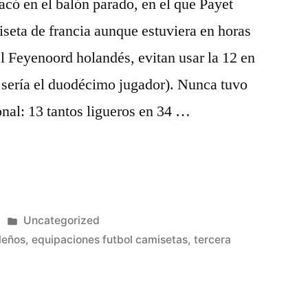
có en el balón parado, en el que Payet
seta de francia aunque estuviera en horas
l Feyenoord holandés, evitan usar la 12 en
 sería el duodécimo jugador). Nunca tuvo
nal: 13 tantos ligueros en 34 …
Publicado
Uncategorized
en
leños
,
equipaciones futbol camisetas
,
tercera