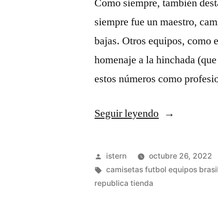
Como siempre, también desta
siempre fue un maestro, cami
bajas. Otros equipos, como e
homenaje a la hinchada (que
estos números como profesio
«camisetas
Seguir leyendo
de
futbol
Publicado
istern
octubre 26, 2022
2019»
por
Etiquetas:
camisetas futbol equipos brasi
republica tienda