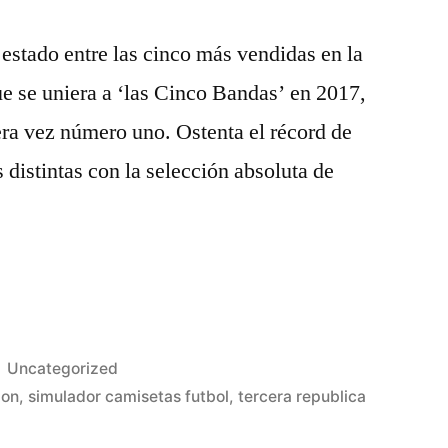
estado entre las cinco más vendidas en la
e se uniera a ‘las Cinco Bandas’ en 2017,
era vez número uno. Ostenta el récord de
s distintas con la selección absoluta de
Publicado
Uncategorized
en
jon
,
simulador camisetas futbol
,
tercera republica
as»