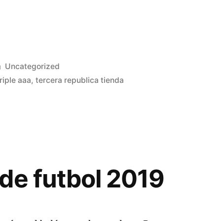
Publicado
Uncategorized
en
riple aaa
,
tercera republica tienda
de futbol 2019