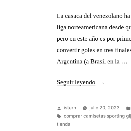
La casaca del venezolano ha 
liga norteamericana desde qu
pero en este año es por prim
convertir goles en tres finale
Argentina (a Brasil en la …
«camisetas
Seguir leyendo
de
futbol
Publicado
istern
julio 20, 2023
nike
por
Etiquetas:
comprar camisetas sporting gi
tienda
personalizad