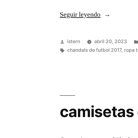
«camisetas
Seguir leyendo
de
futbol
Publicado
istern
abril 20, 2023
por
por
Etiquetas:
chandals de futbol 2017
,
ropa t
20»
camisetas 