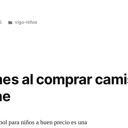
Publicado
5
vigo-niños
en
es al comprar cami
ne
bol para niños a buen precio es una