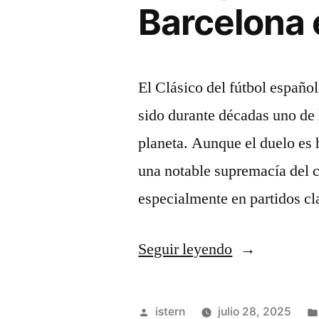
Barcelona e
era
replicar
la
El Clásico del fútbol españo
gloria?»
sido durante décadas uno de
planeta. Aunque el duelo es 
una notable supremacía del 
especialmente en partidos c
«Historial
Seguir leyendo
completo
del
Publicado
istern
julio 28, 2025