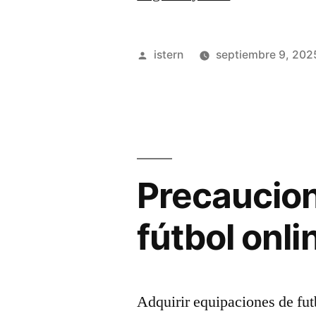
los
materiales
Publicado
istern
septiembre 9, 202
a
por
la
confección:
Guía
Precaucion
completa
para
fútbol onli
comprar
camisetas
de
Adquirir equipaciones de fut