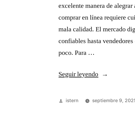
fútbol
excelente manera de alegrar 
económicas»
comprar en línea requiere cu
mala calidad. El mercado dig
confiables hasta vendedore
poco. Para …
«Precaucione
Seguir leyendo
al
comprar
Publicado
istern
septiembre 9, 202
camisetas
por
de
fútbol