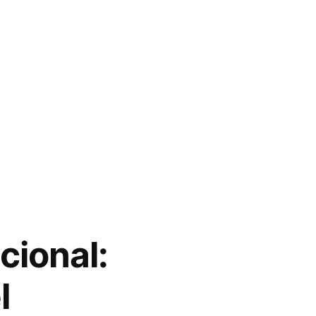
cional:
l