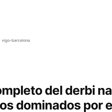
Publicado
vigo-barcelona
en
ompleto del derbi na
dos dominados por e