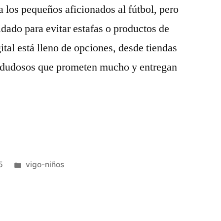
a los pequeños aficionados al fútbol, pero
idado para evitar estafas o productos de
ital está lleno de opciones, desde tiendas
s dudosos que prometen mucho y entregan
s
Publicado
5
vigo-niños
en