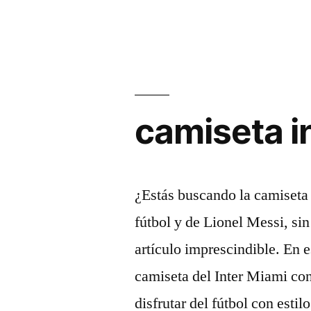
derbi
por
nacional:
Diez
partidos
camiseta i
dominados
por
el
¿Estás buscando la camiseta 
Barcelona
fútbol y de Lionel Messi, si
en
artículo imprescindible. En e
el
camiseta del Inter Miami co
siglo
disfrutar del fútbol con esti
XXI»