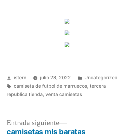
Publicado
Publicado
istern
julio 28, 2022
Uncategorized
por
Etiquetas:
en
camiseta de futbol de marruecos
,
tercera
republica tienda
,
venta camisetas
Entrada
Entrada siguiente
siguiente:
camisetas mls baratas