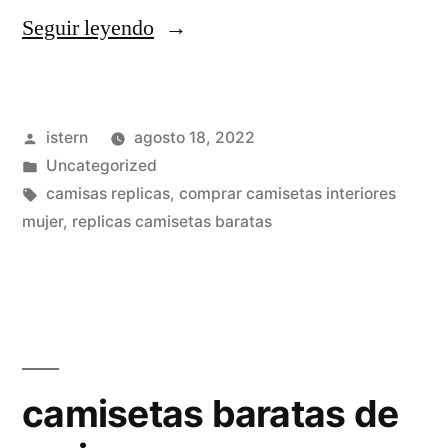
«camisetas
Seguir leyendo
futbol
tailandia
Publicado
istern
agosto 18, 2022
opiniones»
por
Publicado
Uncategorized
en
Etiquetas:
camisas replicas
,
comprar camisetas interiores
mujer
,
replicas camisetas baratas
camisetas baratas de