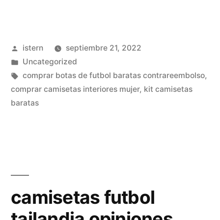
de
futbol
Publicado
istern
septiembre 21, 2022
cadiz
por
Publicado
Uncategorized
cf»
en
Etiquetas:
comprar botas de futbol baratas contrareembolso
,
comprar camisetas interiores mujer
,
kit camisetas
baratas
camisetas futbol
tailandia opiniones