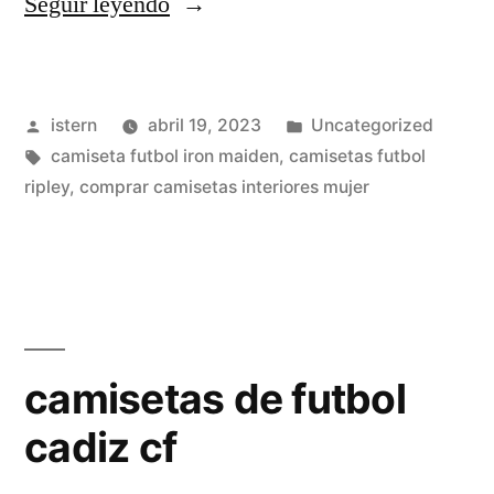
«camiseta
Seguir leyendo
de
futbol
Publicado
Publicado
istern
abril 19, 2023
Uncategorized
mas
por
Etiquetas:
en
camiseta futbol iron maiden
,
camisetas futbol
bonita
ripley
,
comprar camisetas interiores mujer
2019»
camisetas de futbol
cadiz cf