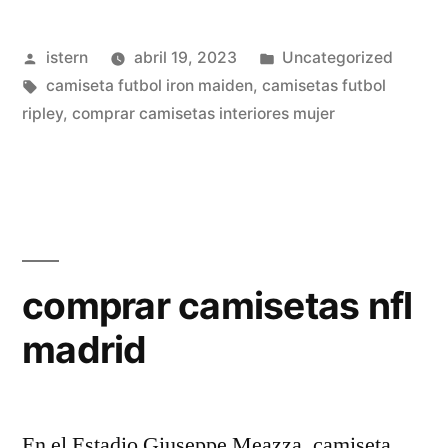
futbol
Publicado
Publicado
istern
abril 19, 2023
Uncategorized
mas
por
Etiquetas:
en
camiseta futbol iron maiden
,
camisetas futbol
bonita
ripley
,
comprar camisetas interiores mujer
2019»
comprar camisetas nfl
madrid
En el Estadio Giuseppe Meazza, camiseta