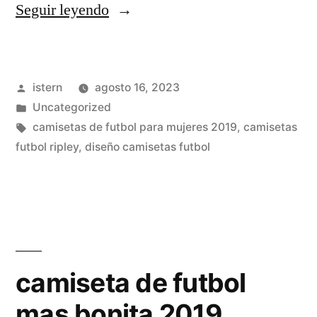
«camisetas
Seguir leyendo
futbol
jugadores»
Publicado
istern
agosto 16, 2023
por
Publicado
Uncategorized
en
Etiquetas:
camisetas de futbol para mujeres 2019
,
camisetas
futbol ripley
,
diseño camisetas futbol
camiseta de futbol
mas bonita 2019