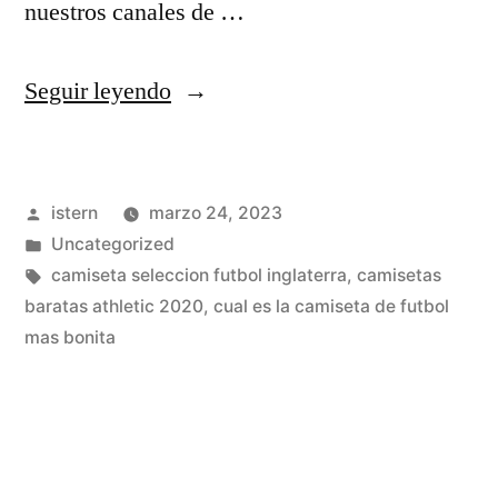
nuestros canales de …
«camisetas
Seguir leyendo
de
futbol
Publicado
istern
marzo 24, 2023
personalizadas
por
Publicado
Uncategorized
kappa»
en
Etiquetas:
camiseta seleccion futbol inglaterra
,
camisetas
baratas athletic 2020
,
cual es la camiseta de futbol
mas bonita