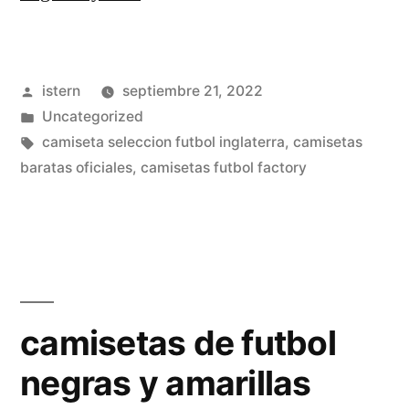
de
futbol
Publicado
istern
septiembre 21, 2022
americano
por
Publicado
Uncategorized
madrid»
en
Etiquetas:
camiseta seleccion futbol inglaterra
,
camisetas
baratas oficiales
,
camisetas futbol factory
camisetas de futbol
negras y amarillas