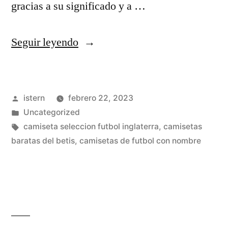
gracias a su significado y a …
«camiseta
Seguir leyendo
de
espaa
Publicado
istern
febrero 22, 2023
replica»
por
Publicado
Uncategorized
en
Etiquetas:
camiseta seleccion futbol inglaterra
,
camisetas
baratas del betis
,
camisetas de futbol con nombre