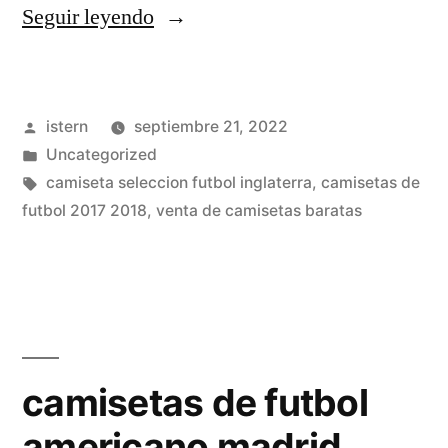
«comprar
Seguir leyendo
camisetas
real
Publicado
istern
septiembre 21, 2022
madrid»
por
Publicado
Uncategorized
en
Etiquetas:
camiseta seleccion futbol inglaterra
,
camisetas de
futbol 2017 2018
,
venta de camisetas baratas
camisetas de futbol
americano madrid