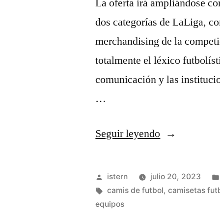
La oferta irá ampliándose con
dos categorías de LaLiga, co
merchandising de la competi
totalmente el léxico futbolí
comunicación y las institucio
…
«camisetas
Seguir leyendo
futbol
hombre»
Publicado
istern
julio 20, 2023
por
Etiquetas:
camis de futbol
,
camisetas futb
equipos