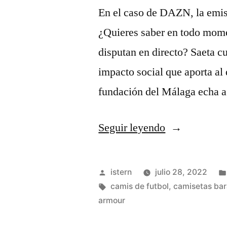
En el caso de DAZN, la emisi
¿Quieres saber en todo mome
disputan en directo? Saeta c
impacto social que aporta al
fundación del Málaga echa 
«camisetas
Seguir leyendo
futbol
americano
Publicado
istern
julio 28, 2022
madrid»
por
Etiquetas:
camis de futbol
,
camisetas bar
armour