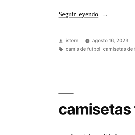
«camisetas
Seguir leyendo
thai»
Publicado
istern
agosto 16, 2023
por
Etiquetas:
camis de futbol
,
camisetas de 
camisetas 