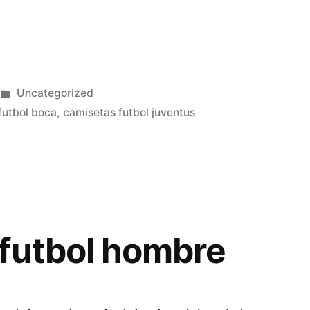
Publicado
Uncategorized
en
futbol boca
,
camisetas futbol juventus
futbol hombre