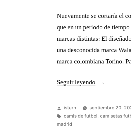
Nuevamente se cortaría el co
que en un periodo de tiempo 
marcas distintas: El diseñado
una desconocida marca Wala,
marca colombiana Torino. P
«camisetas
Seguir leyendo
de
futbol
Publicado
istern
septiembre 20, 20
talla
por
Etiquetas:
camis de futbol
,
camisetas fut
madrid
xxl»