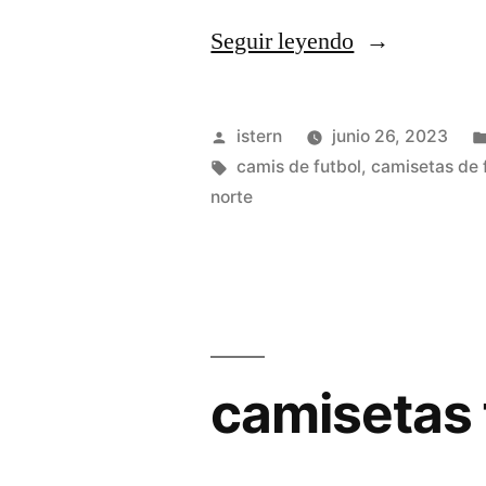
«camisetas
Seguir leyendo
futbol
vintage
Publicado
istern
junio 26, 2023
real
por
Etiquetas:
camis de futbol
,
camisetas de f
norte
madrid»
camisetas 