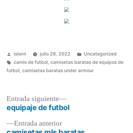
Publicado
Publicado
istern
julio 28, 2022
Uncategorized
por
Etiquetas:
en
camis de futbol
,
camisetas baratas de equipos de
futbol
,
camisetas baratas under armour
Entrada
Entrada siguiente
siguiente:
equipaje de futbol
Navegación
Entrada
Entrada anterior
de
anterior:
camisetas mls baratas