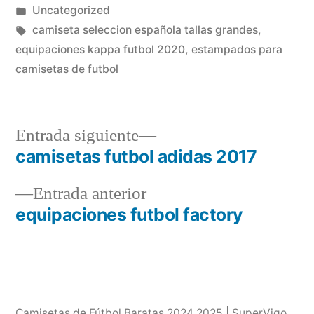
por
Publicado
Uncategorized
en
Etiquetas:
camiseta seleccion española tallas grandes
,
equipaciones kappa futbol 2020
,
estampados para
camisetas de futbol
Entrada
Entrada siguiente
siguiente:
camisetas futbol adidas 2017
Navegación
Entrada
Entrada anterior
de
anterior:
equipaciones futbol factory
entradas
Camisetas de Fútbol Baratas 2024 2025 | SuperVigo
,