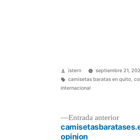
Publicado
istern
septiembre 21, 20
por
Etiquetas:
camisetas baratas en quito
,
co
internacional
Entrad
Entrada anterior
anterio
camisetasbaratases.
Navegación
opinion