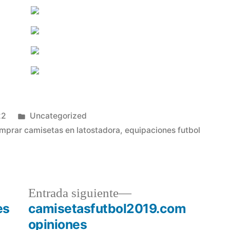
Publicado
22
Uncategorized
en
mprar camisetas en latostadora
,
equipaciones futbol
a
Entrada
Entrada siguiente
r:
siguiente:
es
camisetasfutbol2019.com
opiniones