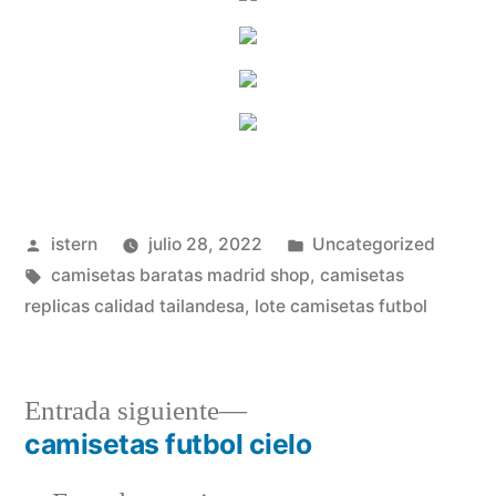
Publicado
Publicado
istern
julio 28, 2022
Uncategorized
por
Etiquetas:
en
camisetas baratas madrid shop
,
camisetas
replicas calidad tailandesa
,
lote camisetas futbol
Entrada
Entrada siguiente
siguiente:
camisetas futbol cielo
Navegación