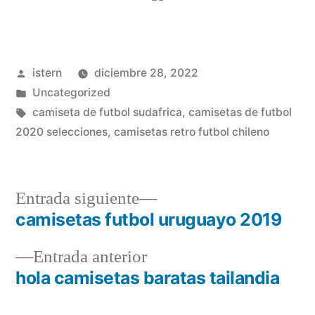
Publicado
istern
diciembre 28, 2022
por
Publicado
Uncategorized
en
Etiquetas:
camiseta de futbol sudafrica
,
camisetas de futbol
2020 selecciones
,
camisetas retro futbol chileno
Entrada
Entrada siguiente
siguiente:
camisetas futbol uruguayo 2019
Navegación
Entrada
Entrada anterior
de
anterior:
hola camisetas baratas tailandia
entradas