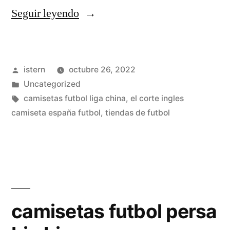
«equipaciones
Seguir leyendo
de
futbol
Publicado
istern
octubre 26, 2022
2020
por
Publicado
Uncategorized
liga
en
Etiquetas:
camisetas futbol liga china
,
el corte ingles
santander»
camiseta españa futbol
,
tiendas de futbol
camisetas futbol persa