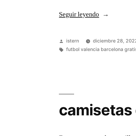
«camisetas
Seguir leyendo
futbol
para
Publicado
istern
diciembre 28, 202
personalizar»
por
Etiquetas:
futbol valencia barcelona grati
camisetas 