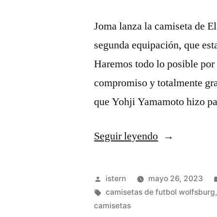
Joma lanza la camiseta de El
segunda equipación, que esta
Haremos todo lo posible por 
compromiso y totalmente grat
que Yohji Yamamoto hizo pa
«camisetas
Seguir leyendo
futbol
nba
Publicado
istern
mayo 26, 2023
baratas»
por
Etiquetas:
camisetas de futbol wolfsburg
camisetas