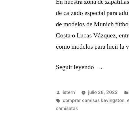
En nuestra zona de zapatilla
de calzado especial para adu
de modelos de Munich fútbol
Costa o Lucas Vázquez, entr
como modelos para lucir la
«camisetas
Seguir leyendo
de
futbol
Publicado
istern
julio 28, 2022
baratas
por
Etiquetas:
comprar camisas kevingston
,
camisetas
y
rapidas»