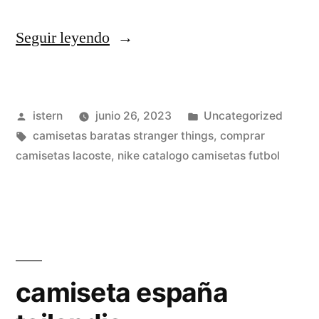
«camisetas
Seguir leyendo
futbol
chulas»
Publicado
Publicado
istern
junio 26, 2023
Uncategorized
por
Etiquetas:
en
camisetas baratas stranger things
,
comprar
camisetas lacoste
,
nike catalogo camisetas futbol
camiseta españa