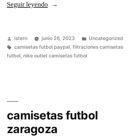
«camisetas
Seguir leyendo
futbol
hummel»
Publicado
Publicado
istern
junio 26, 2023
Uncategorized
por
Etiquetas:
en
camisetas futbol paypal
,
filtraciones camisetas
futbol
,
nike outlet camisetas futbol
camisetas futbol
zaragoza