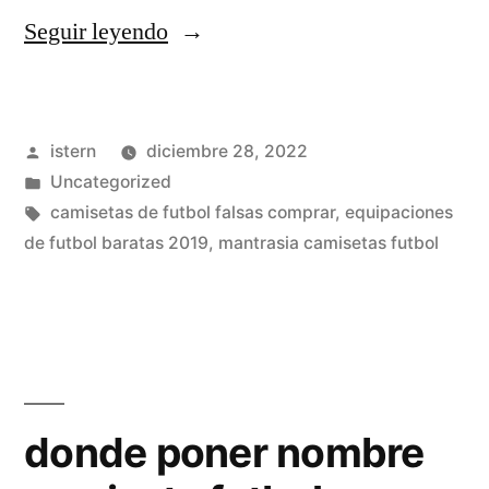
«chandal
Seguir leyendo
real
madrid
Publicado
istern
diciembre 28, 2022
2011»
por
Publicado
Uncategorized
en
Etiquetas:
camisetas de futbol falsas comprar
,
equipaciones
de futbol baratas 2019
,
mantrasia camisetas futbol
donde poner nombre