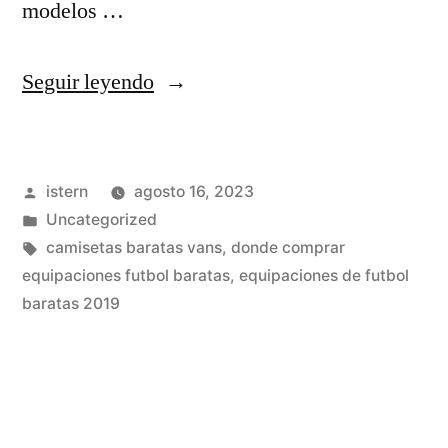
modelos …
«camisetas
Seguir leyendo
futbol
baratas
Publicado
istern
agosto 16, 2023
forocoches»
por
Publicado
Uncategorized
en
Etiquetas:
camisetas baratas vans
,
donde comprar
equipaciones futbol baratas
,
equipaciones de futbol
baratas 2019