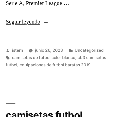
Serie A, Premier League …
«camisetas
Seguir leyendo
de
futbol
Publicado
Publicado
istern
junio 26, 2023
Uncategorized
baratas
por
Etiquetas:
en
camisetas de futbol color blanco
,
cb3 camisetas
2018
futbol
,
equipaciones de futbol baratas 2019
2019»
camisetas futbol