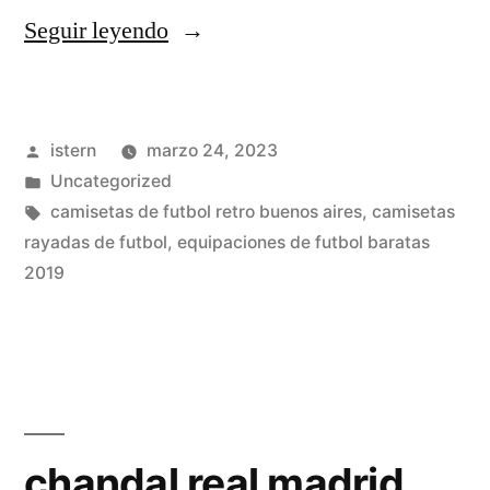
«camisetas
Seguir leyendo
futbol
baratas
Publicado
istern
marzo 24, 2023
paypal»
por
Publicado
Uncategorized
en
Etiquetas:
camisetas de futbol retro buenos aires
,
camisetas
rayadas de futbol
,
equipaciones de futbol baratas
2019
chandal real madrid