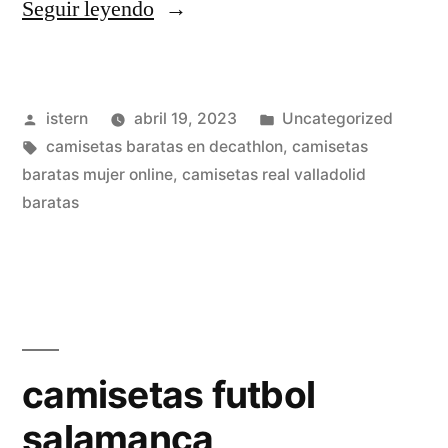
«camisetas
Seguir leyendo
futbol
quito»
Publicado
Publicado
istern
abril 19, 2023
Uncategorized
por
Etiquetas:
en
camisetas baratas en decathlon
,
camisetas
baratas mujer online
,
camisetas real valladolid
baratas
camisetas futbol
salamanca