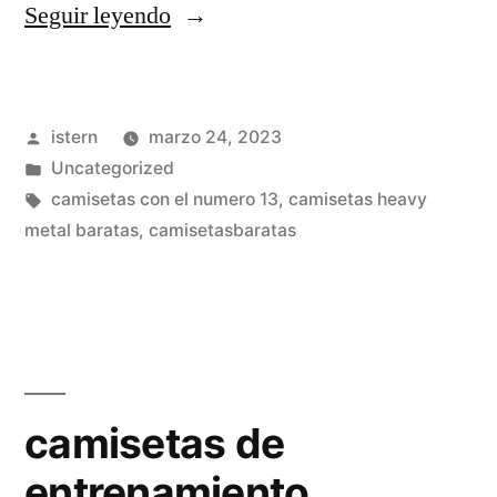
«camiseta
Seguir leyendo
futbol
finlandia»
Publicado
istern
marzo 24, 2023
por
Publicado
Uncategorized
en
Etiquetas:
camisetas con el numero 13
,
camisetas heavy
metal baratas
,
camisetasbaratas
camisetas de
entrenamiento