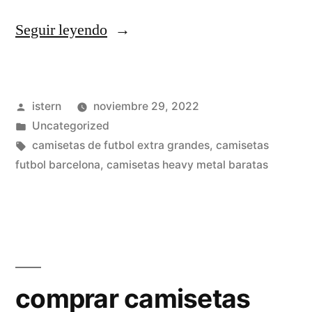
«equipaciones
Seguir leyendo
futbol
chapas
Publicado
istern
noviembre 29, 2022
retro»
por
Publicado
Uncategorized
en
Etiquetas:
camisetas de futbol extra grandes
,
camisetas
futbol barcelona
,
camisetas heavy metal baratas
comprar camisetas