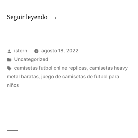
«comprar
Seguir leyendo
camisetas
calvin
Publicado
istern
agosto 18, 2022
klein
por
Publicado
Uncategorized
original»
en
Etiquetas:
camisetas futbol online replicas
,
camisetas heavy
metal baratas
,
juego de camisetas de futbol para
niños