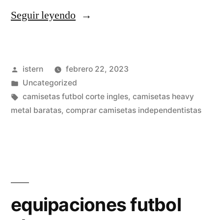
«camisetas
Seguir leyendo
de
entrenamiento
Publicado
istern
febrero 22, 2023
equipos
por
Publicado
Uncategorized
de
en
Etiquetas:
camisetas futbol corte ingles
,
camisetas heavy
futbol»
metal baratas
,
comprar camisetas independentistas
equipaciones futbol