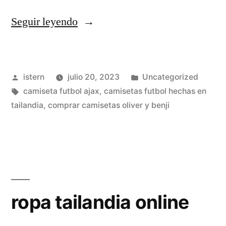
«camiseta
Seguir leyendo
real
madrid
Publicado
Publicado
istern
julio 20, 2023
Uncategorized
2017
por
Etiquetas:
en
camiseta futbol ajax
,
camisetas futbol hechas en
tailandia»
tailandia
,
comprar camisetas oliver y benji
ropa tailandia online