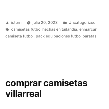
tailandia
online»
Publicado
Publicado
istern
julio 20, 2023
Uncategorized
por
Etiquetas:
en
camisetas futbol hechas en tailandia
,
enmarcar
camiseta futbol
,
pack equipaciones futbol baratas
comprar camisetas
villarreal