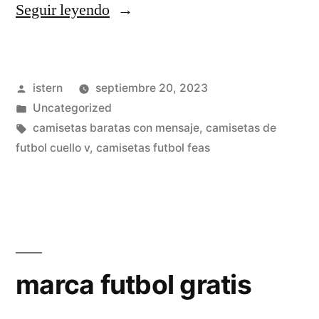
«camisetas
Seguir leyendo
equipos
futbol»
Publicado
istern
septiembre 20, 2023
por
Publicado
Uncategorized
en
Etiquetas:
camisetas baratas con mensaje
,
camisetas de
futbol cuello v
,
camisetas futbol feas
marca futbol gratis