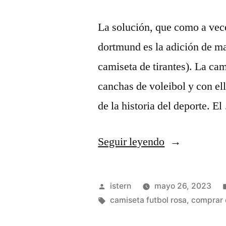
La solución, que como a vece
dortmund es la adición de ma
camiseta de tirantes). La cam
canchas de voleibol y con el
de la historia del deporte. E
«tienda
Seguir leyendo
camisetas
barcelona»
Publicado
istern
mayo 26, 2023
por
Etiquetas:
camiseta futbol rosa
,
comprar