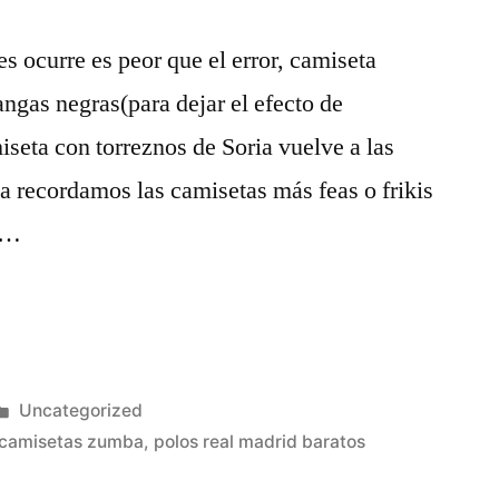
s ocurre es peor que el error, camiseta
ngas negras(para dejar el efecto de
iseta con torreznos de Soria vuelve a las
la recordamos las camisetas más feas o frikis
l …
Publicado
Uncategorized
en
 camisetas zumba
,
polos real madrid baratos