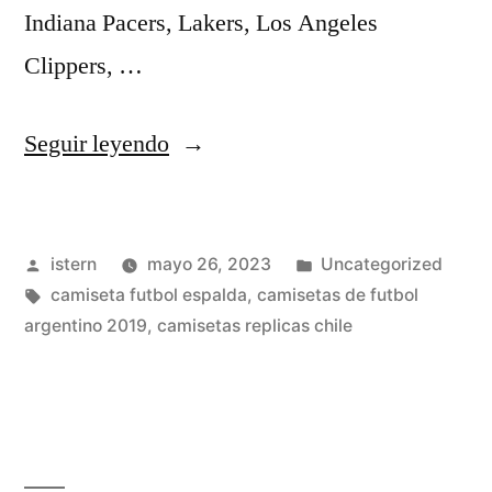
Indiana Pacers, Lakers, Los Angeles
Clippers, …
«betis
Seguir leyendo
sevilla
on
Publicado
Publicado
istern
mayo 26, 2023
Uncategorized
line
por
Etiquetas:
en
camiseta futbol espalda
,
camisetas de futbol
gratis»
argentino 2019
,
camisetas replicas chile