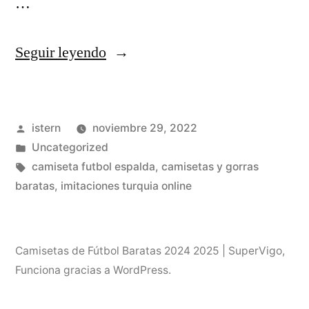
…
«camisetas
Seguir leyendo
de
nike
Publicado
istern
noviembre 29, 2022
de
por
Publicado
Uncategorized
futbol»
en
Etiquetas:
camiseta futbol espalda
,
camisetas y gorras
baratas
,
imitaciones turquia online
Camisetas de Fútbol Baratas 2024 2025 | SuperVigo
,
Funciona gracias a WordPress.