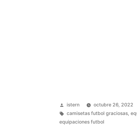
Publicado
istern
octubre 26, 2022
por
Etiquetas:
camisetas futbol graciosas
,
eq
equipaciones futbol