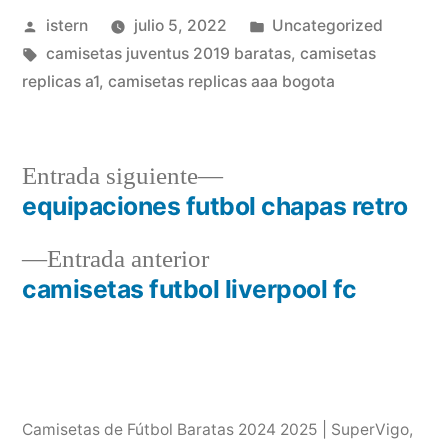
Publicado
Publicado
istern
julio 5, 2022
Uncategorized
por
Etiquetas:
en
camisetas juventus 2019 baratas
,
camisetas
replicas a1
,
camisetas replicas aaa bogota
Entrada
Entrada siguiente
siguiente:
equipaciones futbol chapas retro
Navegación
Entrada
Entrada anterior
de
anterior:
camisetas futbol liverpool fc
entradas
Camisetas de Fútbol Baratas 2024 2025 | SuperVigo
,