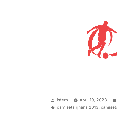
Publicado
istern
abril 19, 2023
por
Etiquetas:
camiseta ghana 2013
,
camiset