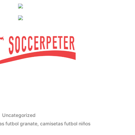
Publicado
Uncategorized
en
as futbol granate
,
camisetas futbol niños