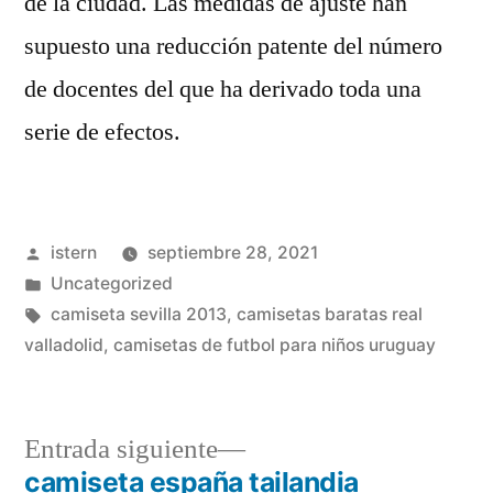
de la ciudad. Las medidas de ajuste han
supuesto una reducción patente del número
de docentes del que ha derivado toda una
serie de efectos.
Publicado
istern
septiembre 28, 2021
por
Publicado
Uncategorized
en
Etiquetas:
camiseta sevilla 2013
,
camisetas baratas real
valladolid
,
camisetas de futbol para niños uruguay
Entrada
Entrada siguiente
siguiente:
camiseta españa tailandia