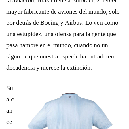
la aviación, Brasil tiene a Embraer, el tercer
mayor fabricante de aviones del mundo, solo
por detrás de Boeing y Airbus. Lo ven como
una estupidez, una ofensa para la gente que
pasa hambre en el mundo, cuando no un
signo de que nuestra especie ha entrado en
decadencia y merece la extinción.
Su
alc
an
ce