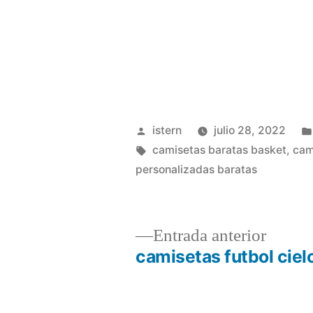
Publicado
istern
julio 28, 2022
por
Etiquetas:
camisetas baratas basket
,
cam
personalizadas baratas
Entrad
Entrada anterior
anterio
camisetas futbol ciel
Navegación