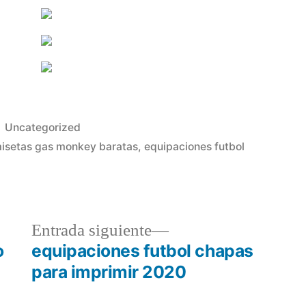
Publicado
Uncategorized
en
isetas gas monkey baratas
,
equipaciones futbol
a
Entrada
Entrada siguiente
r:
siguiente:
o
equipaciones futbol chapas
para imprimir 2020