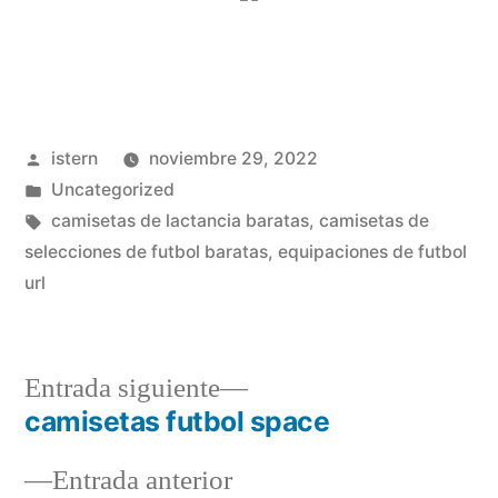
Publicado
istern
noviembre 29, 2022
por
Publicado
Uncategorized
en
Etiquetas:
camisetas de lactancia baratas
,
camisetas de
selecciones de futbol baratas
,
equipaciones de futbol
url
Entrada
Entrada siguiente
siguiente:
camisetas futbol space
Navegación
Entrada
Entrada anterior
de