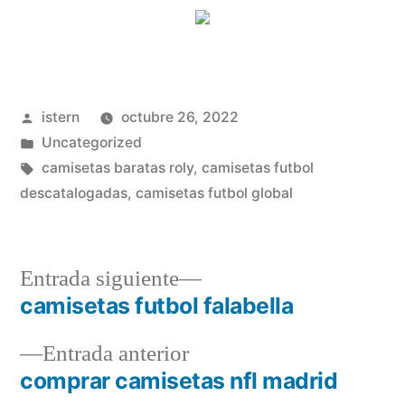
Publicado
istern
octubre 26, 2022
por
Publicado
Uncategorized
en
Etiquetas:
camisetas baratas roly
,
camisetas futbol
descatalogadas
,
camisetas futbol global
Entrada
Entrada siguiente
siguiente:
camisetas futbol falabella
Navegación
Entrada
Entrada anterior
de
anterior:
comprar camisetas nfl madrid