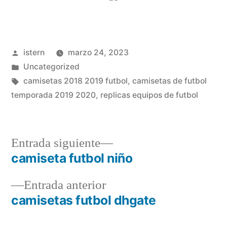
Publicado
istern
marzo 24, 2023
por
Publicado
Uncategorized
en
Etiquetas:
camisetas 2018 2019 futbol
,
camisetas de futbol
temporada 2019 2020
,
replicas equipos de futbol
Entrada
Entrada siguiente
siguiente:
camiseta futbol niño
Navegación
Entrada
Entrada anterior
de
anterior:
camisetas futbol dhgate
entradas