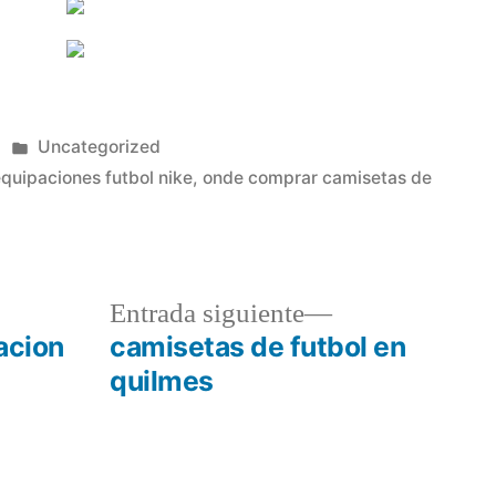
Publicado
Uncategorized
en
quipaciones futbol nike
,
onde comprar camisetas de
a
Entrada
Entrada siguiente
r:
siguiente:
acion
camisetas de futbol en
quilmes