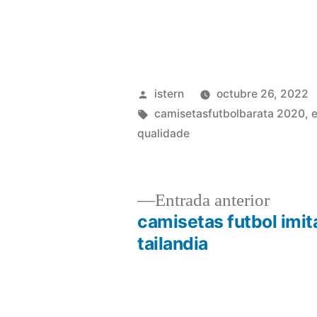
Publicado
istern
octubre 26, 2022
por
Etiquetas:
camisetasfutbolbarata 2020
,
e
qualidade
Entrad
Entrada anterior
anterio
camisetas futbol imit
Navegación
tailandia
de