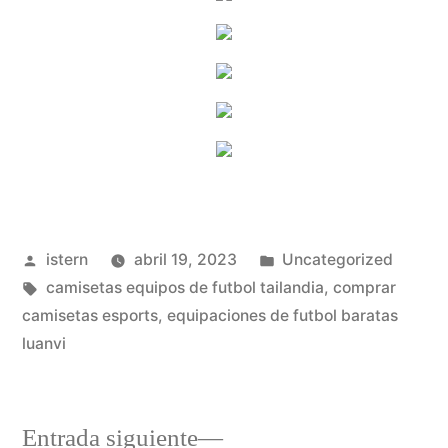
Publicado
Publicado
istern
abril 19, 2023
Uncategorized
por
Etiquetas:
en
camisetas equipos de futbol tailandia
,
comprar
camisetas esports
,
equipaciones de futbol baratas
luanvi
Entrada
Entrada siguiente