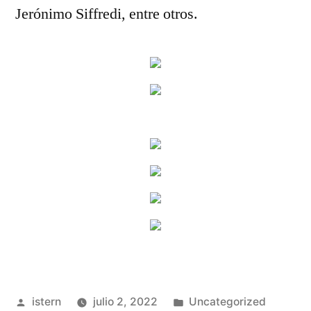
Jerónimo Siffredi, entre otros.
Publicado
Publicado
istern
julio 2, 2022
Uncategorized