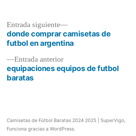
por
en
Entrada
Entrada siguiente
siguiente:
donde comprar camisetas de
Navegación
futbol en argentina
de
Entrada
Entrada anterior
entradas
anterior:
equipaciones equipos de futbol
baratas
Camisetas de Fútbol Baratas 2024 2025 | SuperVigo
,
Funciona gracias a WordPress.