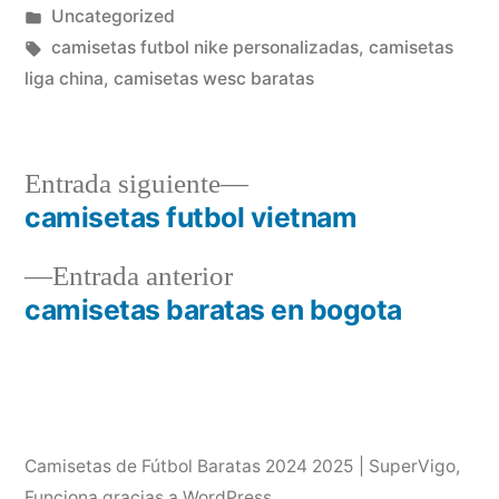
por
Publicado
Uncategorized
en
Etiquetas:
camisetas futbol nike personalizadas
,
camisetas
liga china
,
camisetas wesc baratas
Entrada
Entrada siguiente
siguiente:
camisetas futbol vietnam
Navegación
Entrada
Entrada anterior
de
anterior:
camisetas baratas en bogota
entradas
Camisetas de Fútbol Baratas 2024 2025 | SuperVigo
,
Funciona gracias a WordPress.