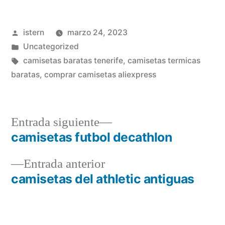
Publicado
istern
marzo 24, 2023
por
Publicado
Uncategorized
en
Etiquetas:
camisetas baratas tenerife
,
camisetas termicas
baratas
,
comprar camisetas aliexpress
Entrada
Entrada siguiente
siguiente:
camisetas futbol decathlon
Navegación
Entrada
Entrada anterior
de
anterior:
camisetas del athletic antiguas
entradas