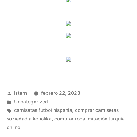
Publicado
istern
febrero 22, 2023
por
Publicado
Uncategorized
en
Etiquetas:
camisetas futbol hispania
,
comprar camisetas
soziedad alkoholika
,
comprar ropa imitación turquía
online