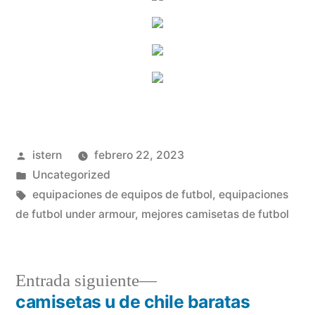
Publicado
istern
febrero 22, 2023
por
Publicado
Uncategorized
en
Etiquetas:
equipaciones de equipos de futbol
,
equipaciones
de futbol under armour
,
mejores camisetas de futbol
Entrada
Entrada siguiente
siguiente:
camisetas u de chile baratas