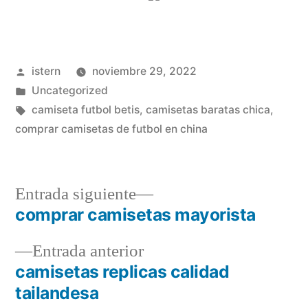
Publicado
istern
noviembre 29, 2022
por
Publicado
Uncategorized
en
Etiquetas:
camiseta futbol betis
,
camisetas baratas chica
,
comprar camisetas de futbol en china
Entrada
Entrada siguiente
siguiente:
comprar camisetas mayorista
Navegación
Entrada
Entrada anterior
de
anterior:
camisetas replicas calidad
entradas
tailandesa