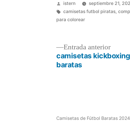
Publicado
istern
septiembre 21, 20
por
Etiquetas:
camisetas futbol piratas
,
compr
para colorear
Entrad
Entrada anterior
anterio
camisetas kickboxin
Navegación
baratas
de
entradas
Camisetas de Fútbol Baratas 2024