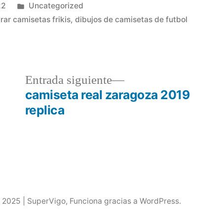
Publicado
22
Uncategorized
en
ar camisetas frikis
,
dibujos de camisetas de futbol
a
Entrada
Entrada siguiente
r:
siguiente:
g
camiseta real zaragoza 2019
replica
 2025 | SuperVigo
,
Funciona gracias a WordPress.