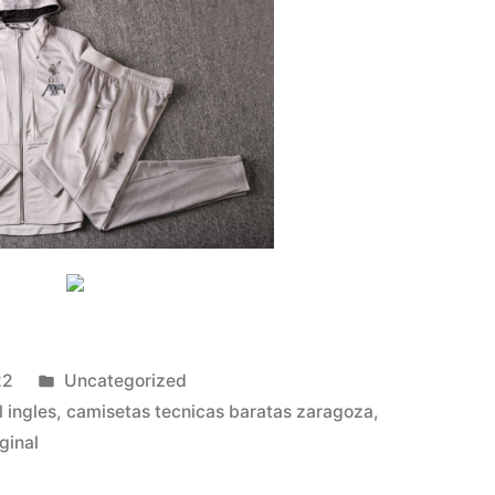
Publicado
22
Uncategorized
en
 ingles
,
camisetas tecnicas baratas zaragoza
,
ginal