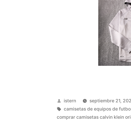
Publicado
istern
septiembre 21, 20
por
Etiquetas:
camisetas de equipos de futbol
comprar camisetas calvin klein ori