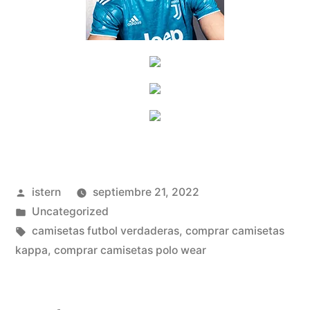
Publicado
istern
septiembre 21, 2022
por
Publicado
Uncategorized
en
Etiquetas:
camisetas futbol verdaderas
,
comprar camisetas
kappa
,
comprar camisetas polo wear