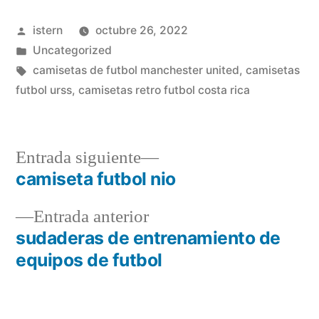
Publicado
istern
octubre 26, 2022
por
Publicado
Uncategorized
en
Etiquetas:
camisetas de futbol manchester united
,
camisetas
futbol urss
,
camisetas retro futbol costa rica
Entrada
Entrada siguiente
siguiente:
camiseta futbol nio
Navegación
Entrada
Entrada anterior
de
anterior:
sudaderas de entrenamiento de
entradas
equipos de futbol