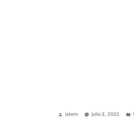
Publicado
istern
julio 2, 2022
por