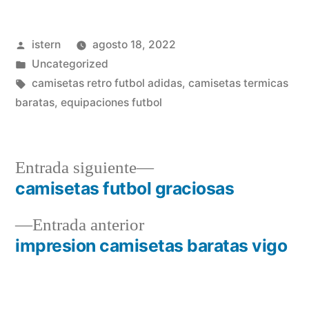
Publicado
istern
agosto 18, 2022
por
Publicado
Uncategorized
en
Etiquetas:
camisetas retro futbol adidas
,
camisetas termicas
baratas
,
equipaciones futbol
Entrada
Entrada siguiente
siguiente:
camisetas futbol graciosas
Navegación
Entrada
Entrada anterior
de
anterior:
impresion camisetas baratas vigo
entradas