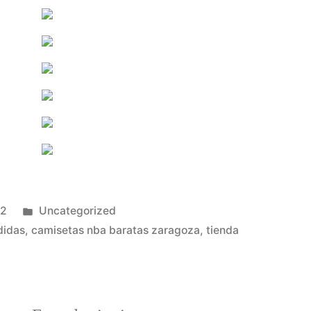
Publicado
22
Uncategorized
en
didas
,
camisetas nba baratas zaragoza
,
tienda