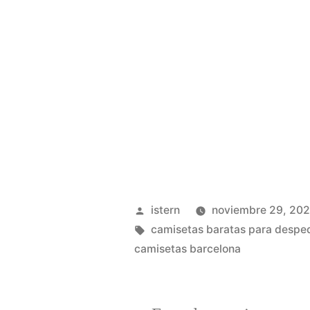
Publicado
istern
noviembre 29, 20
por
Etiquetas:
camisetas baratas para despe
camisetas barcelona