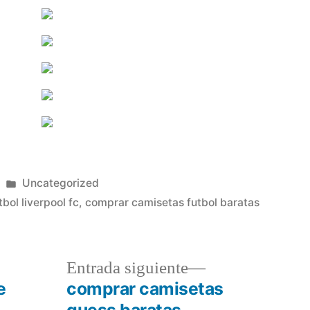
Publicado
Uncategorized
en
bol liverpool fc
,
comprar camisetas futbol baratas
a
Entrada
Entrada siguiente
r:
siguiente:
e
comprar camisetas