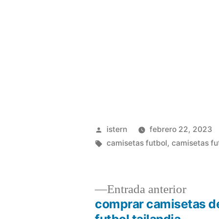
Publicado
istern
febrero 22, 2023
por
Etiquetas:
camisetas futbol
,
camisetas fut
Entrad
Entrada anterior
anterio
comprar camisetas d
Navegación