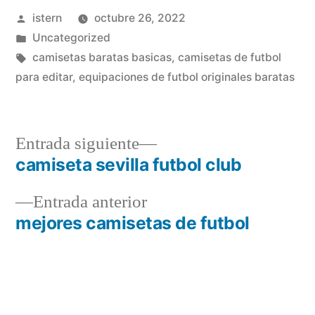
Publicado
istern
octubre 26, 2022
por
Publicado
Uncategorized
en
Etiquetas:
camisetas baratas basicas
,
camisetas de futbol
para editar
,
equipaciones de futbol originales baratas
Entrada
Entrada siguiente
siguiente:
camiseta sevilla futbol club
Navegación
Entrada
Entrada anterior
de
anterior:
mejores camisetas de futbol
entradas