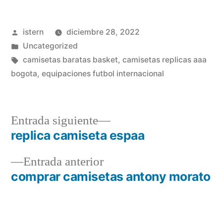
Publicado
istern
diciembre 28, 2022
por
Publicado
Uncategorized
en
Etiquetas:
camisetas baratas basket
,
camisetas replicas aaa
bogota
,
equipaciones futbol internacional
Entrada
Entrada siguiente
siguiente:
replica camiseta espaa
Navegación
Entrada
Entrada anterior
de
anterior:
comprar camisetas antony morato
entradas