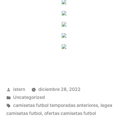
Publicado
istern
diciembre 28, 2022
por
Publicado
Uncategorized
en
Etiquetas:
camisetas futbol temporadas anteriores
,
legea
camisetas futbol
,
ofertas camisetas futbol